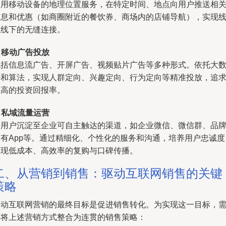
利用移动设备的地理位置服务，在特定时间、地点向用户推送相
信息和优惠（如商圈附近的餐饮券、商场内的店铺导航），实现
上线下的无缝连接。
.
移动广告投放
包括信息流广告、开屏广告、视频贴片广告等多种形式。依托大
据和算法，实现人群定向、兴趣定向、行为定向等精准投放，追
更高的投资回报率。
.
私域流量运营
将用户沉淀至企业可自主触达的渠道，如企业微信、微信群、品
自有App等。通过精细化、个性化的服务和沟通，培养用户忠诚度
实现低成本、高效率的复购与口碑传播。
二、从营销到销售：驱动互联网销售的关键
策略
移动互联网营销的最终目标是促进销售转化。为实现这一目标，
要将上述营销方式整合为连贯的销售策略：