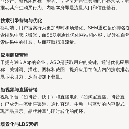
行业报告、短视频教程、播客），吸引并留住明确的目标受众，
终推动其产生购买行为。内容本身即是流量入口和信任基石。
.
搜索引擎营销与优化
在移动端，用户搜索行为更加即时和场景化。SEM通过竞价排名
搜索结果中获取曝光，而SEO则通过优化网站和内容，提升在自
搜索结果中的排名，从而获取精准流量。
.
应用商店营销
于拥有独立App的企业，ASO是获取用户的关键。通过优化应用
名称、关键词、描述、图标和截图，提升应用在商店内的搜索排
和展示吸引力，从而增加下载量。
.
短视频与直播营销
短视频平台（如抖音、快手）和直播电商（如淘宝直播、抖音直
播）已成为主流销售渠道。通过直观、生动、强互动的内容形式
实现产品展示、品牌种草与即时转化的闭环。
.
场景化与LBS营销