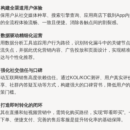
.
构建全渠道用户体验
确保用户从社交媒体种草、搜索引擎查询、应用商店下载到App内
买的全流程体验流畅、一致且便捷。消除各触点间的割裂感。
.
数据驱动精细化运营
利用数据分析工具追踪用户行为路径，识别转化漏斗中的关键节
与流失点，并据此优化营销内容、广告投放和页面设计，实现精
触达与个性化推荐。
.
强化社交信任与口碑
动互联网销售高度依赖信任。通过KOL/KOC测评、用户真实评
分享、社群内答疑互动等方式，构建强大的口碑背书，降低用户
决策门槛。
.
打造即时转化的闭环
尤其在直播和短视频营销中，需简化购买路径，实现“即看即买”。
键下单、便捷支付、完善的售后客服是提升转化率的基础保障。