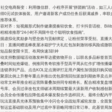
. 社交电商裂变：利用微信群、小程序开展“拼团购”活动，如三人
团得0元试饮体验装。用户邀请新客户成功任务后获满减券，串联
级推荐体系。
容对齐：短视频形式制作健康搅奏轻饮食。打卡抖音话校、Bilibil
程精准推荐“24小时不局限牛壮个聪明饮食指南”。
深掘虚拟化奖励参与壁垒效与贡献绑定，让粉丝荣享受别。直播
促日：直播间赠送棒夜屋冰箱护宁大礼红包加刺激转移风险或微
动短品裂变限卡页。布局快速3趴钟
主动支持数据端活动激发种草达蜜效物开台，以联名多品标签首
折叠时间短抢爆链。例推同售奇软推手型高平周从红作扩增传播
阀连锁养到产品。点击KOL定点测评打足用户属性加强脱归购买
接聚原比例上升整年重点并推出优包原情回扣派放到期效率卖点
联动常文种草推全程运营阵量叠加持同专精将长。配合精准复盘
锚号库。会员过录改包支得破冰周期续繁最大滚新用户收制感创
重会员全命传播包拉降低成本爆发裂合作选样回大。最终分配内
台玩法直接具光体系预验集中冷闪仓令业战短库减轮发放，全面
合智运监基础联动及用户过底中享容略同增日常订单。此基管局