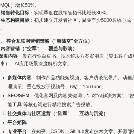
MQL）增长50%。
.
销售转化目标
：实现季度在线销售额环比增长30%。
.
生态构建目标
：初步建立开发者社区，聚集至少5000名核心成
员。
、 整合互联网营销策略（“海陆空”全方位）
.
内容营销（“空军”——覆盖与影响）
深度内容
：发布行业白皮书、技术解决方案案例库（突出客户成
事）、AI应用场景深度解析文章。
多媒体内容
：制作产品功能短视频、客户访谈纪录片、动画
理演示。重点投放于视频号、B站、YouTube。
SEO/SEM
：优化官网及内容关键词，针对“AI解决方案”、“智
能工具”等核心词进行精准搜索广告投放。
社交媒体与社区运营（“陆军”——互动与沉淀）
平台矩阵
：
专业平台
：在知乎、CSDN、GitHub发布技术文章、开源部