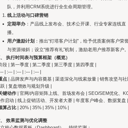
队，并利用CRM系统进行全生命周期管理。
线上活动与口碑营销
定期举办
：产品线上发布会、技术公开课、行业专家连线直
播。
用户激励计划
：推出“灯塔客户计划”，给予优质案例客户荣
与资源倾斜；设立“推荐有礼”机制，激励老用户推荐新客户
五、 执行时间表与预算框架（概览）
 阶段 | 第一季度 | 第二季度 | 第三季度 | 第四季度 |
--- | :--- | :--- | :--- | :--- |
重点
| 品牌发声与内容奠基 | 渠道深化与线索放量 | 销售攻坚与社
跃 | 复盘增效与规划升级 |
关键动作
| 官网/内容矩阵上线、首场发布会 | SEO/SEM优化、K
作启动 | 线上促销活动、开发者大赛 | 年度客户峰会、数据复盘 
预算占比
| 20% | 35% | 35% | 10% |
、 效果监测与优化调整
立核心数据看板（Dashboard），持续监测：