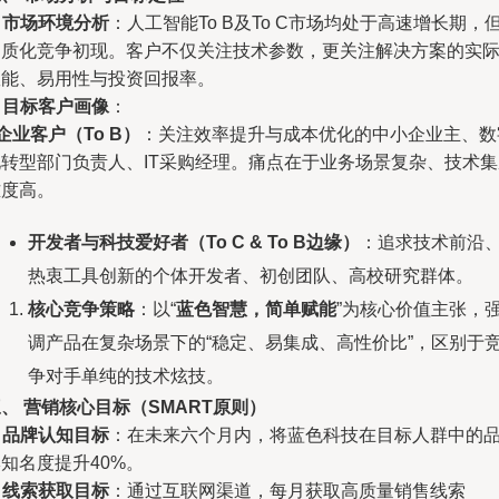
.
市场环境分析
：人工智能To B及To C市场均处于高速增长期，
同质化竞争初现。客户不仅关注技术参数，更关注解决方案的实
效能、易用性与投资回报率。
.
目标客户画像
：
企业客户（To B）
：关注效率提升与成本优化的中小企业主、数
化转型部门负责人、IT采购经理。痛点在于业务场景复杂、技术集
难度高。
开发者与科技爱好者（To C & To B边缘）
：追求技术前沿
热衷工具创新的个体开发者、初创团队、高校研究群体。
核心竞争策略
：以“
蓝色智慧，简单赋能
”为核心价值主张，
调产品在复杂场景下的“稳定、易集成、高性价比”，区别于
争对手单纯的技术炫技。
、 营销核心目标（SMART原则）
.
品牌认知目标
：在未来六个月内，将蓝色科技在目标人群中的
知名度提升40%。
.
线索获取目标
：通过互联网渠道，每月获取高质量销售线索