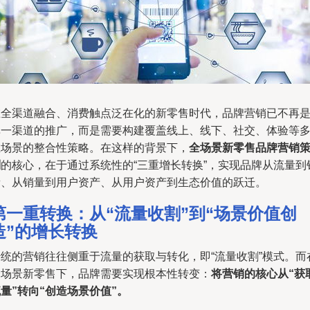
在全渠道融合、消费触点泛在化的新零售时代，品牌营销已不再
单一渠道的推广，而是需要构建覆盖线上、线下、社交、体验等
维场景的整合性策略。在这样的背景下，
全场景新零售品牌营销
划
的核心，在于通过系统性的“三重增长转换”，实现品牌从流量到
量、从销量到用户资产、从用户资产到生态价值的跃迁。
第一重转换：从“流量收割”到“场景价值创
造”的增长转换
传统的营销往往侧重于流量的获取与转化，即“流量收割”模式。而
全场景新零售下，品牌需要实现根本性转变：
将营销的核心从“获
量”转向“创造场景价值”。