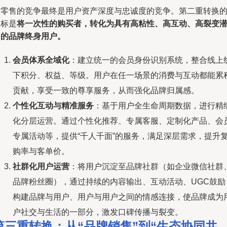
新零售的竞争最终是用户资产深度与忠诚度的竞争。第二重转换
目标是
将一次性的购买者，转化为具有高粘性、高互动、高裂变
力的品牌终身用户。
会员体系全域化
：建立统一的会员身份识别系统，整合线上
下积分、权益、等级。用户在任一场景的消费与互动都能累
贡献，享受一致的尊享服务，从而强化品牌归属感。
个性化互动与精准服务
：基于用户全生命周期数据，进行精
化分层运营。通过个性化推荐、专属客服、定制化产品、会
专属活动等，提供“千人千面”的服务，满足深层需求，提升
购率与客单价。
社群化用户运营
：将用户沉淀至品牌社群（如企业微信社群
品牌粉丝圈），通过持续的内容输出、互动活动、UGC鼓励
构建品牌与用户、用户与用户之间的情感连接，使品牌成为
户社交与生活的一部分，激发口碑传播与裂变。
第三重转换：从“品牌销售”到“生态协同共