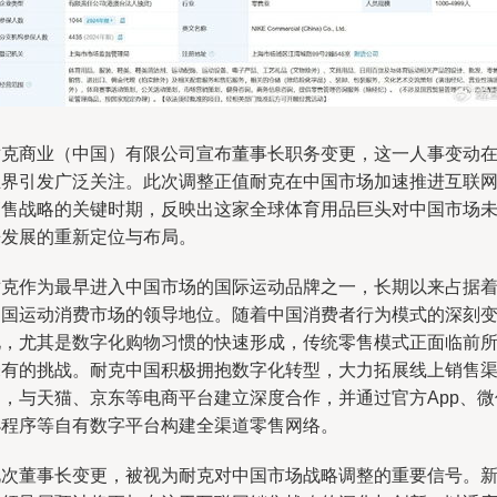
耐克商业（中国）有限公司宣布董事长职务变更，这一人事变动
业界引发广泛关注。此次调整正值耐克在中国市场加速推进互联
销售战略的关键时期，反映出这家全球体育用品巨头对中国市场
来发展的重新定位与布局。
耐克作为最早进入中国市场的国际运动品牌之一，长期以来占据
中国运动消费市场的领导地位。随着中国消费者行为模式的深刻
化，尤其是数字化购物习惯的快速形成，传统零售模式正面临前
未有的挑战。耐克中国积极拥抱数字化转型，大力拓展线上销售
道，与天猫、京东等电商平台建立深度合作，并通过官方App、微
小程序等自有数字平台构建全渠道零售网络。
此次董事长变更，被视为耐克对中国市场战略调整的重要信号。