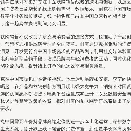
任领导层预计将更加专注于互联网销售战略的深化与创新，以适
中国消费者日益增长的线上购物需求。数据显示，耐克在中国市
的数字化业务增长迅猛，线上销售额已占其中国总营收的相当比
例，这一趋势在疫情期间尤为明显。
互联网销售不仅改变了耐克与消费者的连接方式，也推动了产品
新、营销模式和供应链管理的全面变革。耐克通过数据驱动的消
者洞察，开发更符合中国市场需求的产品系列；利用社交媒体和
播电商等新型营销手段，增强品牌与年轻消费者的互动；同时优
仓储物流系统，提升线上订单的配送效率与服务质量。
耐克在中国市场也面临诸多挑战。本土运动品牌如安踏、李宁的
速崛起，在产品和营销创新方面展现出强大竞争力；消费者对国
品牌的认同感不断增强；电商平台流量成本上升；以及数据安全
隐私保护等监管政策的收紧，都对耐克的互联网销售战略提出了
高要求。
耐克中国需要在保持品牌高端定位的进一步本土化运营，深耕数
化生态系统，提升线上线下融合的消费体验。新任董事长将肩负