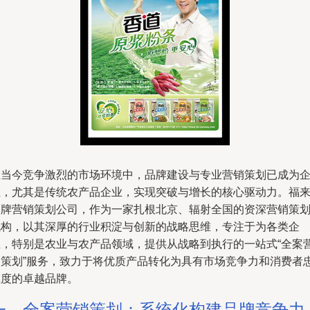
在当今竞争激烈的市场环境中，品牌建设与专业营销策划已成为
业，尤其是传统农产品企业，实现突破与增长的核心驱动力。福
品牌营销策划公司，作为一家扎根北京、辐射全国的资深营销策
机构，以其深厚的行业积淀与创新的战略思维，专注于为各类企
业，特别是农业与农产品领域，提供从战略到执行的一站式“全案
销策划”服务，致力于将优质产品转化为具有市场竞争力和消费者
诚度的卓越品牌。
一、全案营销策划：系统化构建品牌竞争力